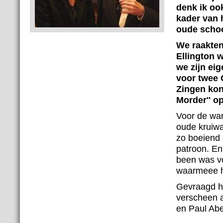
denk ik ook
kader van 
oude schoo
We raakten 
Ellington 
we zijn ei
voor twee 
Zingen kon 
Morder'' o
Voor de war
oude kruiwa
zo boeiend 
patroon. En 
been was vo
waarmeee hi
Gevraagd hoe
verscheen a
en Paul Abe