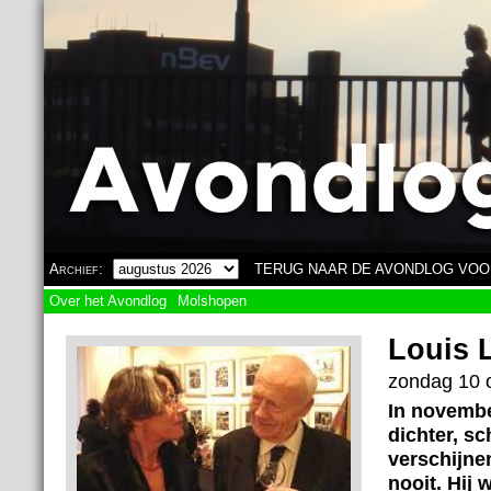
Overslaan en naar de algemene inhoud gaan
Archief:
TERUG NAAR DE AVONDLOG VOO
Over het Avondlog
Molshopen
Louis
zondag 10 o
In novembe
dichter, s
verschijnen
nooit. Hij 