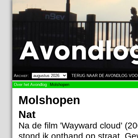
Overslaan en naar de algemene inhoud gaan
Archief:
TERUG NAAR DE AVONDLOG VOO
Over het Avondlog
Molshopen
Molshopen
Nat
Na de film 'Wayward cloud' (20
stond ik onthand op straat. Ge