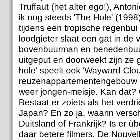
Truffaut (het alter ego!), Anton
ik nog steeds 'The Hole' (199
tijdens een tropische regenbui
loodgieter slaat een gat in de 
bovenbuurman en benedenbuurv
uitgeput en doorweekt zijn ze g
hole' speelt ook 'Wayward Clou
reuzenappartementengebouw en
weer jongen-meisje. Kan dat? 
Bestaat er zoiets als het verdr
Japan? En zo ja, waarin versch
Duitsland of Frankrijk? Is er ü
daar betere filmers. De Nouvel