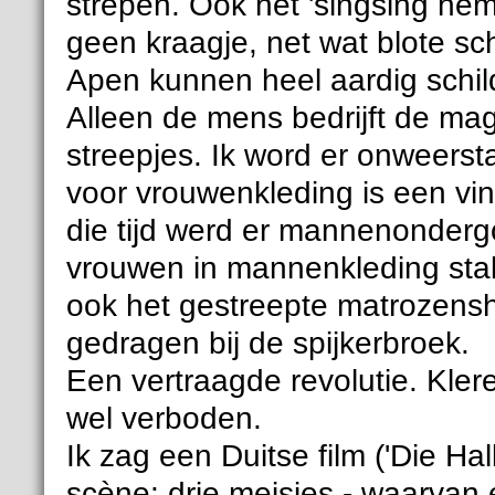
strepen. Ook het 'singsing hemd
geen kraagje, net wat blote sc
Apen kunnen heel aardig schil
Alleen de mens bedrijft de mag
streepjes. Ik word er onweerst
voor vrouwenkleding is een vi
die tijd werd er mannenonderg
vrouwen in mannenkleding stak
ook het gestreepte matrozensh
gedragen bij de spijkerbroek.
Een vertraagde revolutie. Kler
wel verboden.
Ik zag een Duitse film ('Die Ha
scène: drie meisjes - waarvan é