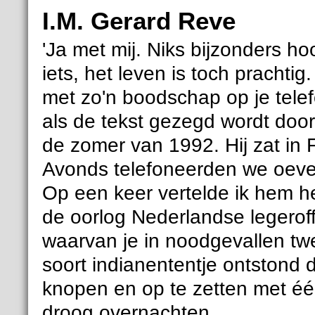
I.M. Gerard Reve
'Ja met mij. Niks bijzonders h
iets, het leven is toch prachti
met zo'n boodschap op je tele
als de tekst gezegd wordt doo
de zomer van 1992. Hij zat in F
Avonds telefoneerden we oeverl
Op een keer vertelde ik hem he
de oorlog Nederlandse legerof
waarvan je in noodgevallen t
soort indianententje ontstond 
knopen en op te zetten met éé
droog overnachten.