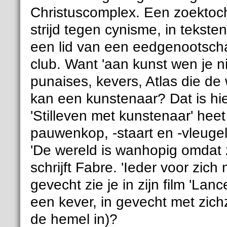
Christuscomplex. Een zoektoc
strijd tegen cynisme, in tekst
een lid van een eedgenootsch
club. Want 'aan kunst wen je nie
punaises, kevers, Atlas die de 
kan een kunstenaar? Dat is hie
'Stilleven met kunstenaar' he
pauwenkop, -staart en -vleugel
'De wereld is wanhopig omdat 
schrijft Fabre. 'Ieder voor zic
gevecht zie je in zijn film 'Lanc
een kever, in gevecht met zichz
de hemel in)?