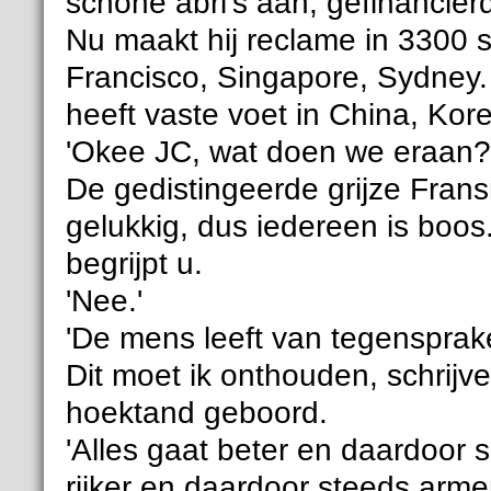
schone abri's aan, gefinancier
Nu maakt hij reclame in 3300 s
Francisco, Singapore, Sydney.
heeft vaste voet in China, Kor
'Okee JC, wat doen we eraan?
De gedistingeerde grijze Frans
gelukkig, dus iedereen is boos.
begrijpt u.
'Nee.'
'De mens leeft van tegensprak
Dit moet ik onthouden, schrijve
hoektand geboord.
'Alles gaat beter en daardoor 
rijker en daardoor steeds armer